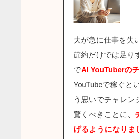
夫が急に仕事を失
節約だけでは足り
で
AI YouTube
YouTubeで稼
う思いでチャレン
驚くべきことに、
げるようになりま