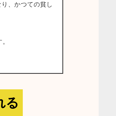
なり、かつての貧し
す。
れる