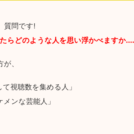
、質問です!
いったらどのような人を思い浮かべますか.....
方が、
して視聴数を集める人」
ケメンな芸能人」
」